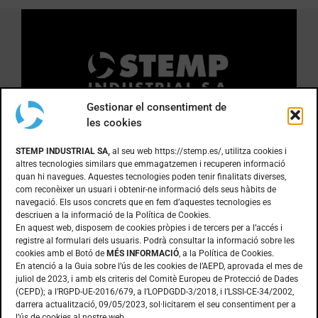
Gestionar el consentiment de
les cookies
ON ESTEM
STEMP INDUSTRIAL SA,
al seu web https://stemp.es/, utilitza cookies i
altres tecnologies similars que emmagatzemen i recuperen informació
quan hi navegues. Aquestes tecnologies poden tenir finalitats diverses,
Anoia, 1 nave 8 · Pol. Ind. Can Bernades
com reconèixer un usuari i obtenir-ne informació dels seus hàbits de
navegació. Els usos concrets que en fem d’aquestes tecnologies es
Subirà
descriuen a la informació de la Política de Cookies.
08130 – Santa Perpètua de Mogoda
En aquest web, disposem de cookies pròpies i de tercers per a l’accés i
(Barcelona)
registre al formulari dels usuaris. Podrà consultar la informació sobre les
cookies amb el Botó de
MÉS INFORMACIÓ
, a la Política de Cookies.
En atenció a la Guia sobre l’ús de les cookies de l’AEPD, aprovada el mes de
juliol de 2023, i amb els criteris del Comitè Europeu de Protecció de Dades
CONTACTE
(CEPD); a l’RGPD-UE-2016/679, a l’LOPDGDD-3/2018, i l’LSSI-CE-34/2002,
darrera actualització, 09/05/2023, sol·licitarem el seu consentiment per a
l’ús de cookies al nostre web.