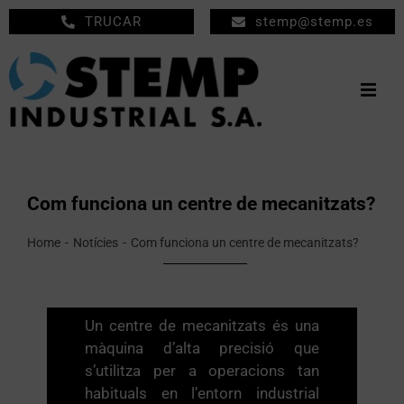
Skip
TRUCAR
stemp@stemp.es
to
content
Togg
Navig
INICI
MECANITZATS
Com funciona un centre de mecanitzats?
MANTENIMENT
Home
Notícies
Com funciona un centre de mecanitzats?
EMPRESA
PRODUCTES
Un centre de mecanitzats és una
màquina d’alta precisió que
NOTÍCIES
s’utilitza per a operacions tan
habituals en l’entorn industrial
CONTACTE