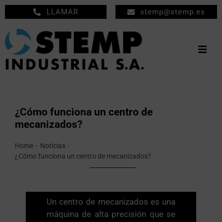
Saltar
LLAMAR
stemp@stemp.es
al
contenido
Togg
Navig
INICIO
MECANIZADOS
¿Cómo funciona un centro de
mecanizados?
MANTENIMIENTO
Home
Noticias
EMPRESA
¿Cómo funciona un centro de mecanizados?
PRODUCTOS
NOTICIAS
Un centro de mecanizados es una
máquina de alta precisión que se
CONTACTO