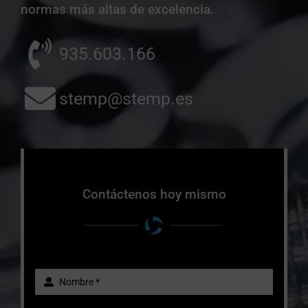
normas más altas de excelencia.
935.603.166
stemp@stemp.es
Contáctenos hoy mismo