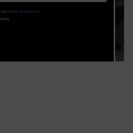
i la
política de privacitat
.
rmació.