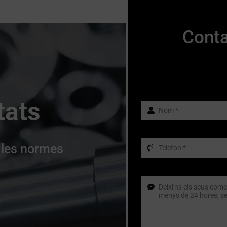
Conta
tats
 les normes