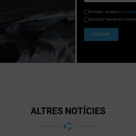
He llegit i accepto l'
avís legal
Autoritzo l'enviament d'info
ENVIAR
ALTRES NOTÍCIES