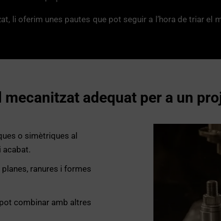
t, li oferim unes pautes que pot seguir a l’hora de triar e
 el mecanitzat adequat per a un pro
iques o simètriques al
i acabat.
s planes, ranures i formes
Es pot combinar amb altres