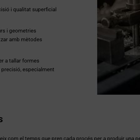
isió i qualitat superficial
urs i geometries
itzar amb mètodes
per a tallar formes
precisió, especialment
s
neix com el temps que pren cada procés per a produir una p