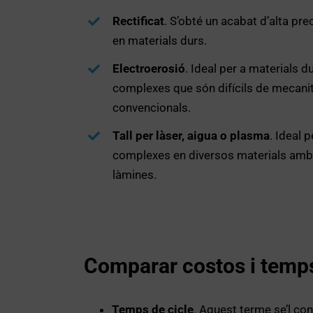
Rectificat
. S’obté un acabat d’alta prec
en materials durs.
Electroerosió
. Ideal per a materials d
complexes que són difícils de mecan
convencionals.
Tall per làser, aigua o plasma
. Ideal 
complexes en diversos materials amb 
làmines.
Comparar costos i temp
Temps de cicle
. Aquest terme se’l co