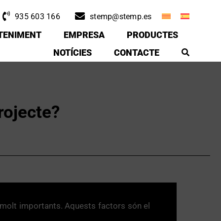
935 603 166
stemp@stemp.es
TENIMENT
EMPRESA
PRODUCTES
NOTÍCIES
CONTACTE
rojecte?
s molt importants. Aquests factors són el