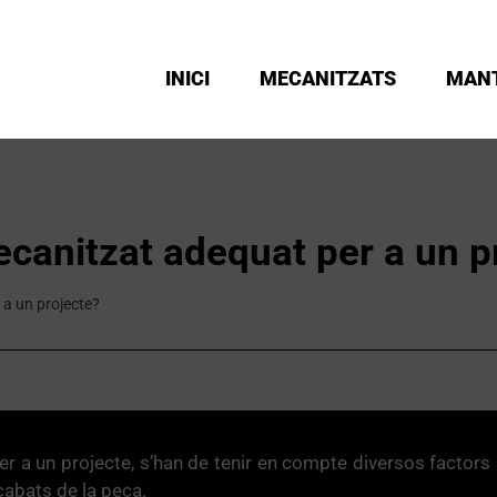
INICI
MECANITZATS
MAN
ecanitzat adequat per a un p
 a un projecte?
per a un projecte, s’han de tenir en compte diversos factor
acabats de la peça.