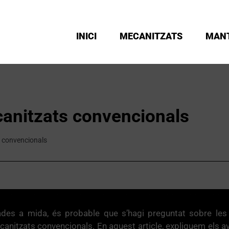
INICI
MECANITZATS
MAN
anitzats convencionals
 convencionals
zades a mida, és probable que s’hagi preguntat sobre le
ecanitzats convencionals. En aquest article, expliquem els 