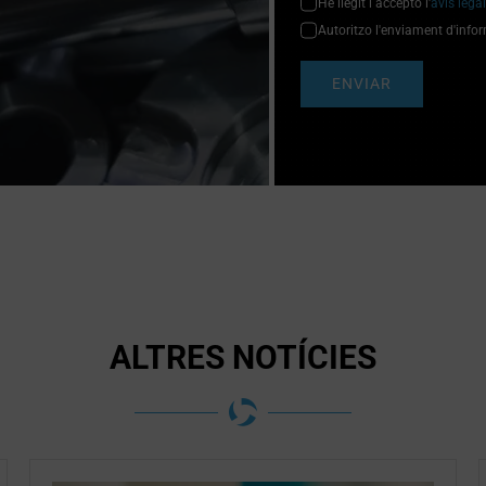
He llegit i accepto l'
avís legal
Autoritzo l'enviament d'info
ENVIAR
ALTRES NOTÍCIES