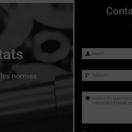
Conta
tats
 les normes