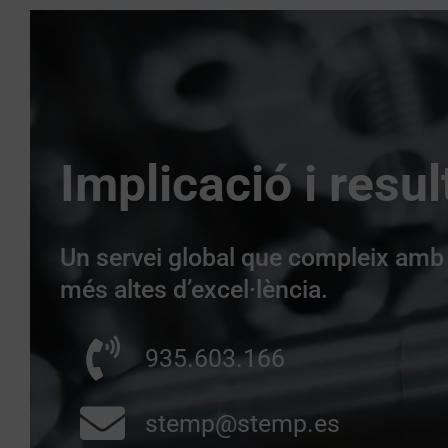
Implicació i resul
Un servei global que compleix amb
més altes d’excel·lència.
935.603.166
stemp@stemp.es