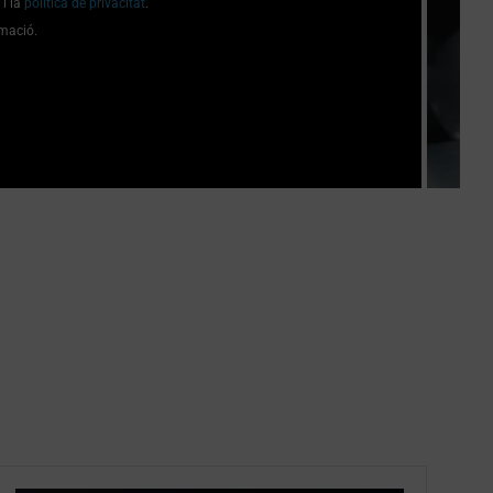
i la
política de privacitat
.
rmació.