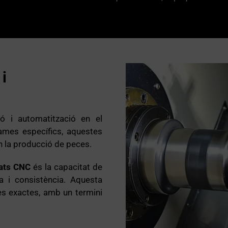
i
ó i automatització en el
ames específics, aquestes
n la producció de peces.
ats CNC
és la capacitat de
a i consistència. Aquesta
es exactes, amb un termini