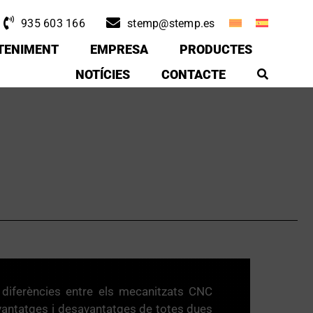
935 603 166
stemp@stemp.es
TENIMENT
EMPRESA
PRODUCTES
NOTÍCIES
CONTACTE
s diferències entre els mecanitzats CNC
avantatges i desavantatges de totes dues