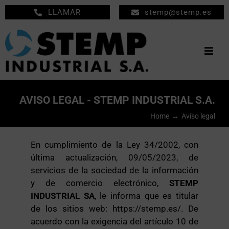
Saltar
LLAMAR
stemp@stemp.es
al
contenido
Togg
Navig
INICIO
AVISO LEGAL - STEMP INDUSTRIAL S.A.
MECANIZADOS
Home
Aviso legal
MANTENIMIENTO
En cumplimiento de la Ley 34/2002, con
última actualización, 09/05/2023, de
EMPRESA
servicios de la sociedad de la información
PRODUCTOS
y de comercio electrónico,
STEMP
INDUSTRIAL SA
, le informa que es titular
NOTICIAS
de los sitios web: https://stemp.es/. De
acuerdo con la exigencia del artículo 10 de
CONTACTO