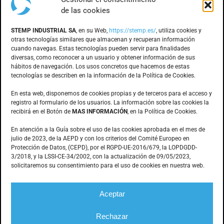
de las cookies
DÓNDE ESTAMOS
STEMP INDUSTRIAL SA
, en su Web,
https://stemp.es/
, utiliza cookies y
otras tecnologías similares que almacenan y recuperan información
cuando navegas. Estas tecnologías pueden servir para finalidades
Anoia, 1 nave 8 · Pol. Ind. Can Bernades
diversas, como reconocer a un usuario y obtener información de sus
hábitos de navegación. Los usos concretos que hacemos de estas
Subirà
tecnologías se describen en la información de la Política de Cookies.
08130 – Santa Perpètua de Mogoda
(Barcelona)
En esta web, disponemos de cookies propias y de terceros para el acceso y
registro al formulario de los usuarios. La información sobre las cookies la
recibirá en el Botón de
MAS INFORMACIÓN
, en la Política de Cookies.
CONTACTO
En atención a la Guía sobre el uso de las cookies aprobada en el mes de
julio de 2023, de la AEPD y con los criterios del Comité Europeo en
Protección de Datos, (CEPD), por el RGPD-UE-2016/679, la LOPDGDD-
3/2018, y la LSSI-CE-34/2002, con la actualización de 09/05/2023,
935.603.166
solicitaremos su consentimiento para el uso de cookies en nuestra web.
stemp@stemp.es
Aceptar
Rechazar
© Stemp Industrial –
Mecanización de piezas
|
Aviso legal
|