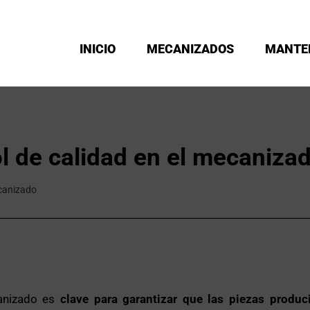
INICIO
MECANIZADOS
MANTE
ol de calidad en el mecaniza
ecanizado
canizado es
clave para garantizar que las piezas produ