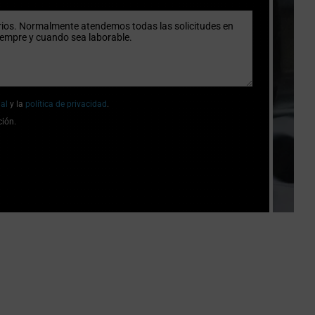
gal
y la
política de privacidad
.
ción.