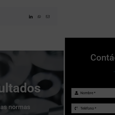
Contá
ultados
 las normas