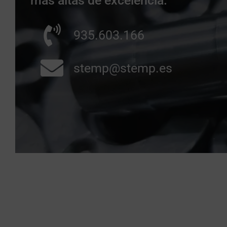
más altas de excelencia.
935.603.166
stemp@stemp.es