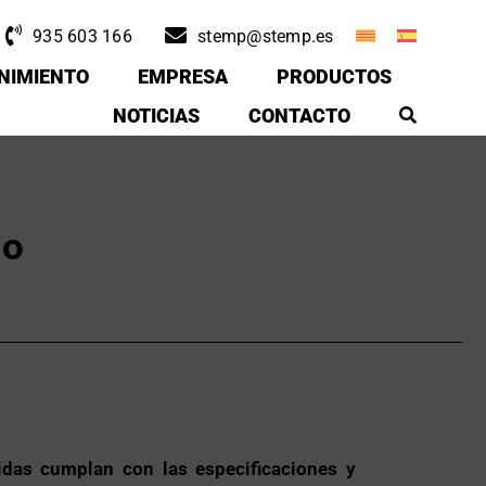
935 603 166
stemp@stemp.es
NIMIENTO
EMPRESA
PRODUCTOS
NOTICIAS
CONTACTO
do
cidas cumplan con las especificaciones y