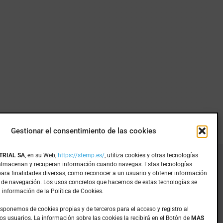
Gestionar el consentimiento de las cookies
TRIAL SA
, en su Web,
https://stemp.es/
, utiliza cookies y otras tecnologías
 almacenan y recuperan información cuando navegas. Estas tecnologías
Inicio
para finalidades diversas, como reconocer a un usuario y obtener información
Mecanizados
 de navegación. Los usos concretos que hacemos de estas tecnologías se
 información de la Política de Cookies.
Mantenimiento
Empresa
isponemos de cookies propias y de terceros para el acceso y registro al
os usuarios. La información sobre las cookies la recibirá en el Botón de
MAS
Productos