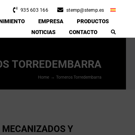
935 603 166
stemp@stemp.es
NIMIENTO
EMPRESA
PRODUCTOS
NOTICIAS
CONTACTO
OS TORREDEMBARRA
Home
Torneros Torredembarra
E MECANIZADOS Y