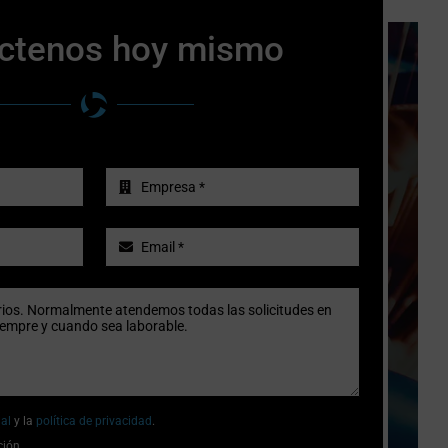
ctenos hoy mismo
gal
y la
política de privacidad
.
ción.