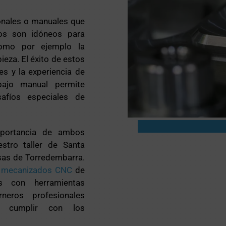
ionales o manuales que
ros son idóneos para
como por ejemplo la
eza. El éxito de estos
es y la experiencia de
bajo manual permite
afíos especiales de
portancia de ambos
stro taller de Santa
as de Torredembarra.
e
mecanizados CNC
de
s con herramientas
rneros profesionales
a cumplir con los