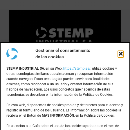
Gestionar el consentimiento
de las cookies
DÓNDE ESTAMOS
STEMP INDUSTRIAL SA
, en su Web,
https://stemp.es/
, utiliza cookies y
otras tecnologías similares que almacenan y recuperan información
cuando navegas. Estas tecnologías pueden servir para finalidades
Anoia, 1 nave 8 · Pol. Ind. Can Bernades
diversas, como reconocer a un usuario y obtener información de sus
hábitos de navegación. Los usos concretos que hacemos de estas
Subirà
tecnologías se describen en la información de la Política de Cookies.
08130 – Santa Perpètua de Mogoda
(Barcelona)
En esta web, disponemos de cookies propias y de terceros para el acceso y
registro al formulario de los usuarios. La información sobre las cookies la
recibirá en el Botón de
MAS INFORMACIÓN
, en la Política de Cookies.
CONTACTO
En atención a la Guía sobre el uso de las cookies aprobada en el mes de