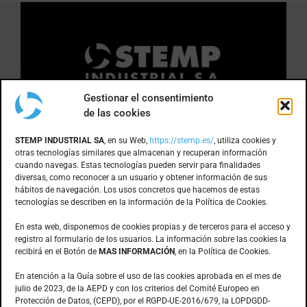
Gestionar el consentimiento
de las cookies
DÓNDE ESTAMOS
STEMP INDUSTRIAL SA
, en su Web,
https://stemp.es/
, utiliza cookies y
otras tecnologías similares que almacenan y recuperan información
cuando navegas. Estas tecnologías pueden servir para finalidades
Anoia, 1 nave 8 · Pol. Ind. Can Bernades
diversas, como reconocer a un usuario y obtener información de sus
hábitos de navegación. Los usos concretos que hacemos de estas
Subirà
tecnologías se describen en la información de la Política de Cookies.
08130 – Santa Perpètua de Mogoda
(Barcelona)
En esta web, disponemos de cookies propias y de terceros para el acceso y
registro al formulario de los usuarios. La información sobre las cookies la
recibirá en el Botón de
MAS INFORMACIÓN
, en la Política de Cookies.
CONTACTO
En atención a la Guía sobre el uso de las cookies aprobada en el mes de
julio de 2023, de la AEPD y con los criterios del Comité Europeo en
Protección de Datos, (CEPD), por el RGPD-UE-2016/679, la LOPDGDD-