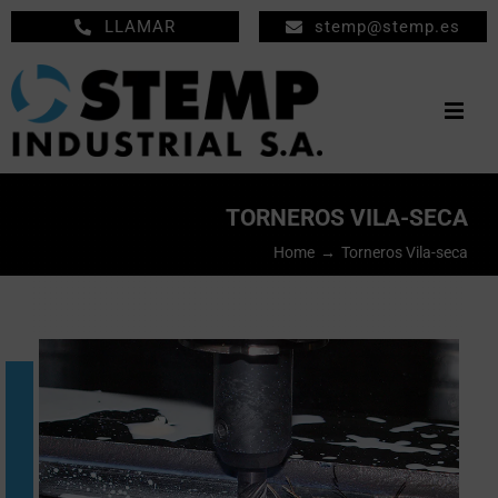
Saltar
LLAMAR
stemp@stemp.es
al
contenido
Togg
Navig
INICIO
TORNEROS VILA-SECA
MECANIZADOS
Home
Torneros Vila-seca
MANTENIMIENTO
EMPRESA
PRODUCTOS
NOTICIAS
CONTACTO