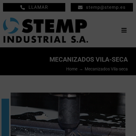
Saltar
LLAMAR
stemp@stemp.es
al
contenido
Togg
Navig
INICIO
MECANIZADOS VILA-SECA
MECANIZADOS
Home
Mecanizados Vila-seca
MANTENIMIENTO
EMPRESA
PRODUCTOS
NOTICIAS
CONTACTO