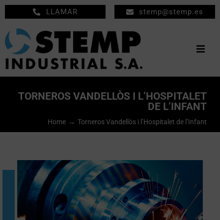
Saltar
LLAMAR
stemp@stemp.es
al
contenido
Togg
Navig
INICIO
TORNEROS VANDELLÒS I L’HOSPITALET
DE L’INFANT
MECANIZADOS
Home
Torneros Vandellòs i l’Hospitalet de l’Infant
MANTENIMIENTO
EMPRESA
PRODUCTOS
NOTICIAS
CONTACTO