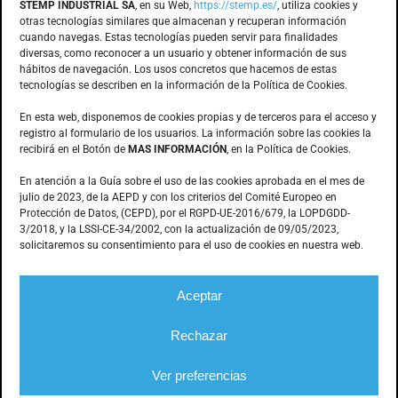
STEMP INDUSTRIAL SA
, en su Web,
https://stemp.es/
, utiliza cookies y
otras tecnologías similares que almacenan y recuperan información
cuando navegas. Estas tecnologías pueden servir para finalidades
Anoia, 1 nave 8 · Pol. Ind. Can Bernades
diversas, como reconocer a un usuario y obtener información de sus
hábitos de navegación. Los usos concretos que hacemos de estas
Subirà
tecnologías se describen en la información de la Política de Cookies.
08130 – Santa Perpètua de Mogoda
(Barcelona)
En esta web, disponemos de cookies propias y de terceros para el acceso y
registro al formulario de los usuarios. La información sobre las cookies la
recibirá en el Botón de
MAS INFORMACIÓN
, en la Política de Cookies.
CONTACTO
En atención a la Guía sobre el uso de las cookies aprobada en el mes de
julio de 2023, de la AEPD y con los criterios del Comité Europeo en
Protección de Datos, (CEPD), por el RGPD-UE-2016/679, la LOPDGDD-
3/2018, y la LSSI-CE-34/2002, con la actualización de 09/05/2023,
935.603.166
solicitaremos su consentimiento para el uso de cookies en nuestra web.
stemp@stemp.es
Aceptar
Rechazar
© Stemp Industrial –
Mecanización de piezas
|
Aviso legal
|
Política de privacidad
|
Información sobre cookies
|
Diseño
web: qualitystudio
Ver preferencias