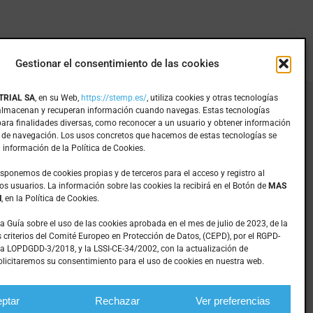
Gestionar el consentimiento de las cookies
TRIAL SA
, en su Web,
https://stemp.es/
, utiliza cookies y otras tecnologías
 almacenan y recuperan información cuando navegas. Estas tecnologías
Inicio
para finalidades diversas, como reconocer a un usuario y obtener información
Mecanizados
 de navegación. Los usos concretos que hacemos de estas tecnologías se
 información de la Política de Cookies.
Mantenimiento
Empresa
isponemos de cookies propias y de terceros para el acceso y registro al
os usuarios. La información sobre las cookies la recibirá en el Botón de
MAS
Productos
N
, en la Política de Cookies.
Noticias
Contacto
la Guía sobre el uso de las cookies aprobada en el mes de julio de 2023, de la
 criterios del Comité Europeo en Protección de Datos, (CEPD), por el RGPD-
a LOPDGDD-3/2018, y la LSSI-CE-34/2002, con la actualización de
licitaremos su consentimiento para el uso de cookies en nuestra web.
|
Diseño web: qualitystudio
ptar
Rechazar
Ver preferencias