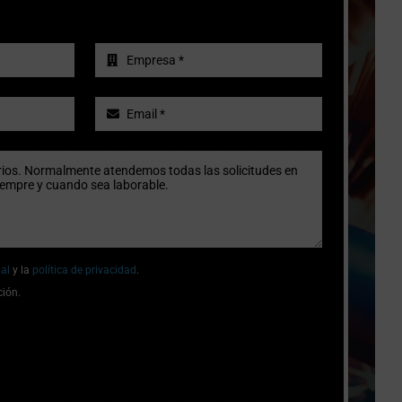
gal
y la
política de privacidad
.
ción.