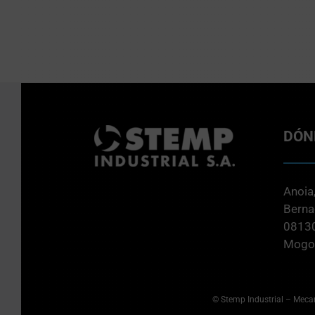
DÓN
Anoia,
Berna
08130
Mogod
© Stemp Industrial –
Mecan