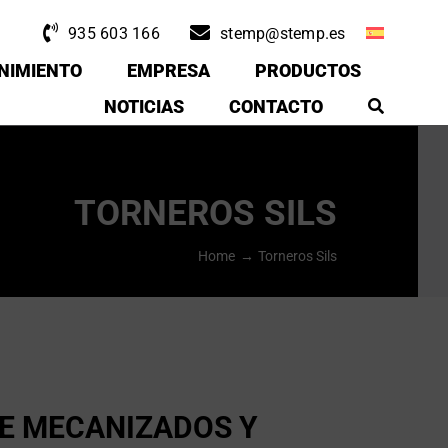
935 603 166
stemp@stemp.es
NIMIENTO
EMPRESA
PRODUCTOS
NOTICIAS
CONTACTO
TORNEROS SILS
Home
Torneros Sils
E MECANIZADOS Y