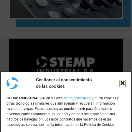
Gestionar el consentimiento
de las cookies
DÓNDE ESTAMOS
STEMP INDUSTRIAL SA
, en su Web,
https://stemp.es/
, utiliza cookies y
otras tecnologías similares que almacenan y recuperan información
cuando navegas. Estas tecnologías pueden servir para finalidades
Anoia, 1 nave 8 · Pol. Ind. Can Bernades
diversas, como reconocer a un usuario y obtener información de sus
hábitos de navegación. Los usos concretos que hacemos de estas
Subirà
tecnologías se describen en la información de la Política de Cookies.
08130 – Santa Perpètua de Mogoda