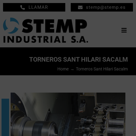
Saltar
LLAMAR
stemp@stemp.es
al
contenido
Togg
Navig
INICIO
TORNEROS SANT HILARI SACALM
MECANIZADOS
Home
Torneros Sant Hilari Sacalm
MANTENIMIENTO
EMPRESA
PRODUCTOS
NOTICIAS
CONTACTO