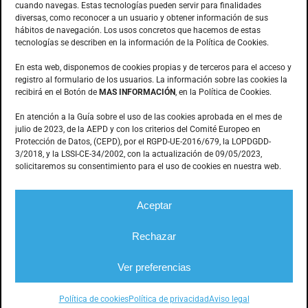
cuando navegas. Estas tecnologías pueden servir para finalidades
Anoia, 1 nave 8 · Pol. Ind. Can Bernades
diversas, como reconocer a un usuario y obtener información de sus
hábitos de navegación. Los usos concretos que hacemos de estas
Subirà
tecnologías se describen en la información de la Política de Cookies.
08130 – Santa Perpètua de Mogoda
(Barcelona)
En esta web, disponemos de cookies propias y de terceros para el acceso y
registro al formulario de los usuarios. La información sobre las cookies la
recibirá en el Botón de
MAS INFORMACIÓN
, en la Política de Cookies.
CONTACTO
En atención a la Guía sobre el uso de las cookies aprobada en el mes de
julio de 2023, de la AEPD y con los criterios del Comité Europeo en
Protección de Datos, (CEPD), por el RGPD-UE-2016/679, la LOPDGDD-
3/2018, y la LSSI-CE-34/2002, con la actualización de 09/05/2023,
935.603.166
solicitaremos su consentimiento para el uso de cookies en nuestra web.
stemp@stemp.es
Aceptar
Rechazar
© Stemp Industrial –
Mecanización de piezas
|
Aviso legal
|
Política de privacidad
|
Información sobre cookies
|
Diseño
web: qualitystudio
Ver preferencias
Política de cookies
Política de privacidad
Aviso legal