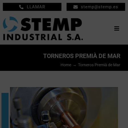
Saltar
LLAMAR
stemp@stemp.es
al
contenido
Togg
Navig
INICIO
TORNEROS PREMIÀ DE MAR
MECANIZADOS
Home
Torneros Premià de Mar
MANTENIMIENTO
EMPRESA
PRODUCTOS
NOTICIAS
CONTACTO