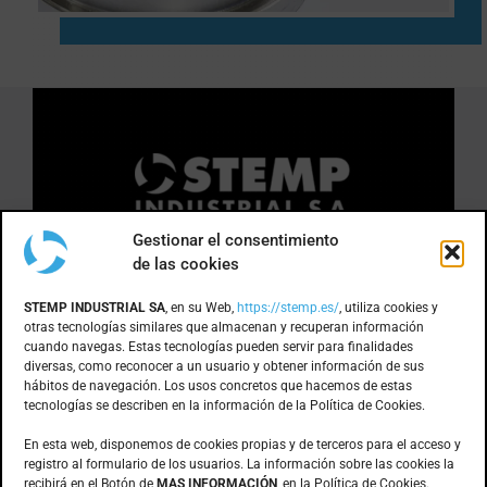
Gestionar el consentimiento
de las cookies
DÓNDE ESTAMOS
STEMP INDUSTRIAL SA
, en su Web,
https://stemp.es/
, utiliza cookies y
otras tecnologías similares que almacenan y recuperan información
cuando navegas. Estas tecnologías pueden servir para finalidades
Anoia, 1 nave 8 · Pol. Ind. Can Bernades
diversas, como reconocer a un usuario y obtener información de sus
hábitos de navegación. Los usos concretos que hacemos de estas
Subirà
tecnologías se describen en la información de la Política de Cookies.
08130 – Santa Perpètua de Mogoda
(Barcelona)
En esta web, disponemos de cookies propias y de terceros para el acceso y
registro al formulario de los usuarios. La información sobre las cookies la
recibirá en el Botón de
MAS INFORMACIÓN
, en la Política de Cookies.