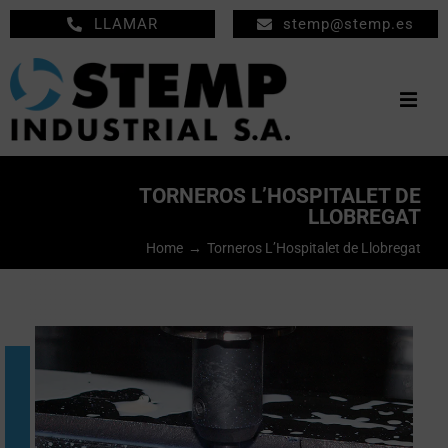
Saltar
LLAMAR
stemp@stemp.es
al
contenido
Togg
Navig
INICIO
TORNEROS L’HOSPITALET DE
LLOBREGAT
MECANIZADOS
Home
Torneros L’Hospitalet de Llobregat
MANTENIMIENTO
EMPRESA
PRODUCTOS
NOTICIAS
CONTACTO