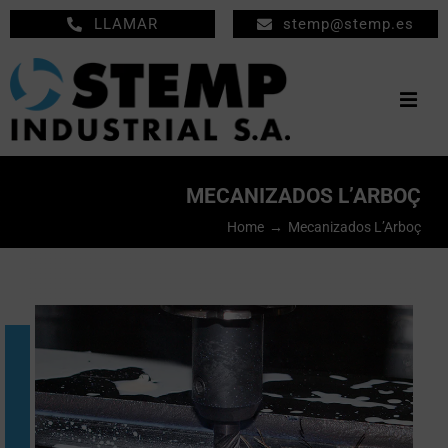
Saltar
LLAMAR
stemp@stemp.es
al
contenido
Togg
Navig
INICIO
MECANIZADOS L’ARBOÇ
MECANIZADOS
Home
Mecanizados L’Arboç
MANTENIMIENTO
EMPRESA
PRODUCTOS
NOTICIAS
CONTACTO