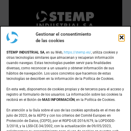
Gestionar el consentimiento
de las cookies
DÓNDE ESTAMOS
STEMP INDUSTRIAL SA
, en su Web,
https://stemp.es/
, utiliza cookies y
otras tecnologías similares que almacenan y recuperan información
cuando navegas. Estas tecnologías pueden servir para finalidades
Anoia, 1 nave 8 · Pol. Ind. Can Bernades
diversas, como reconocer a un usuario y obtener información de sus
hábitos de navegación. Los usos concretos que hacemos de estas
Subirà
tecnologías se describen en la información de la Política de Cookies.
08130 – Santa Perpètua de Mogoda
(Barcelona)
En esta web, disponemos de cookies propias y de terceros para el acceso y
registro al formulario de los usuarios. La información sobre las cookies la
recibirá en el Botón de
MAS INFORMACIÓN
, en la Política de Cookies.
CONTACTO
En atención a la Guía sobre el uso de las cookies aprobada en el mes de
julio de 2023, de la AEPD y con los criterios del Comité Europeo en
Protección de Datos, (CEPD), por el RGPD-UE-2016/679, la LOPDGDD-
3/2018, y la LSSI-CE-34/2002, con la actualización de 09/05/2023,
935.603.166