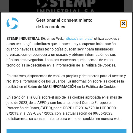
Gestionar el consentimiento
de las cookies
DÓNDE ESTAMOS
STEMP INDUSTRIAL SA
, en su Web,
https://stemp.es/
, utiliza cookies y
otras tecnologías similares que almacenan y recuperan información
cuando navegas. Estas tecnologías pueden servir para finalidades
Anoia, 1 nave 8 · Pol. Ind. Can Bernades
diversas, como reconocer a un usuario y obtener información de sus
hábitos de navegación. Los usos concretos que hacemos de estas
Subirà
tecnologías se describen en la información de la Política de Cookies.
08130 – Santa Perpètua de Mogoda
(Barcelona)
En esta web, disponemos de cookies propias y de terceros para el acceso y
registro al formulario de los usuarios. La información sobre las cookies la
recibirá en el Botón de
MAS INFORMACIÓN
, en la Política de Cookies.
CONTACTO
En atención a la Guía sobre el uso de las cookies aprobada en el mes de
julio de 2023, de la AEPD y con los criterios del Comité Europeo en
Protección de Datos, (CEPD), por el RGPD-UE-2016/679, la LOPDGDD-
3/2018, y la LSSI-CE-34/2002, con la actualización de 09/05/2023,
935.603.166
solicitaremos su consentimiento para el uso de cookies en nuestra web.
stemp@stemp.es