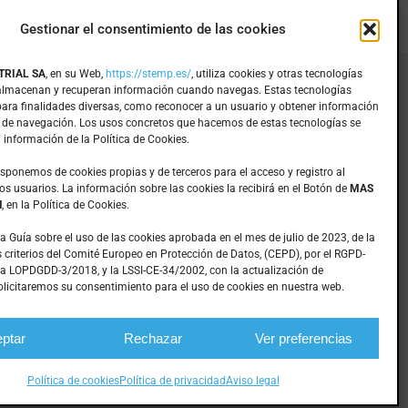
Gestionar el consentimiento de las cookies
TRIAL SA
, en su Web,
https://stemp.es/
, utiliza cookies y otras tecnologías
 almacenan y recuperan información cuando navegas. Estas tecnologías
Inicio
para finalidades diversas, como reconocer a un usuario y obtener información
Mecanizados
 de navegación. Los usos concretos que hacemos de estas tecnologías se
 información de la Política de Cookies.
Mantenimiento
Empresa
isponemos de cookies propias y de terceros para el acceso y registro al
os usuarios. La información sobre las cookies la recibirá en el Botón de
MAS
Productos
N
, en la Política de Cookies.
Noticias
Contacto
la Guía sobre el uso de las cookies aprobada en el mes de julio de 2023, de la
 criterios del Comité Europeo en Protección de Datos, (CEPD), por el RGPD-
a LOPDGDD-3/2018, y la LSSI-CE-34/2002, con la actualización de
licitaremos su consentimiento para el uso de cookies en nuestra web.
|
Diseño web: qualitystudio
ptar
Rechazar
Ver preferencias
Política de cookies
Política de privacidad
Aviso legal