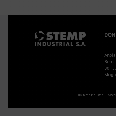
DÓN
Anoia,
Berna
08130
Mogod
© Stemp Industrial –
Mecan