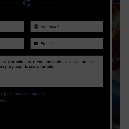
gal
y la
política de privacidad
.
ción.