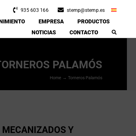
935 603 166
stemp@stemp.es
NIMIENTO
EMPRESA
PRODUCTOS
NOTICIAS
CONTACTO
TORNEROS PALAMÓS
Home
Torneros Palamós
E MECANIZADOS Y