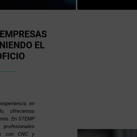
 EMPRESAS
NIENDO EL
OFICIO
xperiencia en
do, ofrecemos
amós. En STEMP
rofesionales
os con CNC y