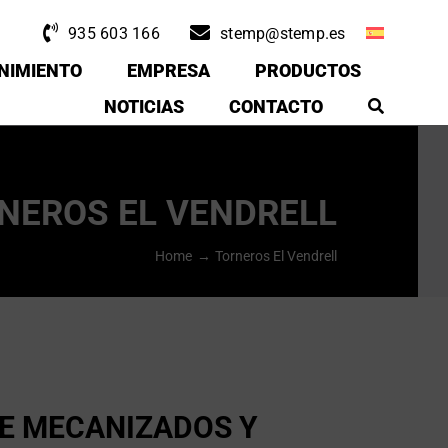
935 603 166
stemp@stemp.es
NIMIENTO
EMPRESA
PRODUCTOS
NOTICIAS
CONTACTO
NEROS EL VENDRELL
Home
Torneros El Vendrell
E MECANIZADOS Y