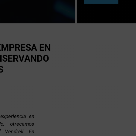
EMPRESA EN
ONSERVANDO
S
xperiencia en
do, ofrecemos
l Vendrell. En