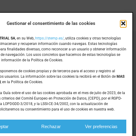
Gestionar el consentimiento de las cookies
TRIAL SA
, en su Web,
https://stemp.es/
, utiliza cookies y otras tecnologías
 almacenan y recuperan información cuando navegas. Estas tecnologías
Inicio
para finalidades diversas, como reconocer a un usuario y obtener información
Mecanizados
 de navegación. Los usos concretos que hacemos de estas tecnologías se
 información de la Política de Cookies.
Mantenimiento
Empresa
isponemos de cookies propias y de terceros para el acceso y registro al
os usuarios. La información sobre las cookies la recibirá en el Botón de
MAS
Productos
N
, en la Política de Cookies.
Noticias
Contacto
la Guía sobre el uso de las cookies aprobada en el mes de julio de 2023, de la
 criterios del Comité Europeo en Protección de Datos, (CEPD), por el RGPD-
a LOPDGDD-3/2018, y la LSSI-CE-34/2002, con la actualización de
licitaremos su consentimiento para el uso de cookies en nuestra web.
|
Diseño web: qualitystudio
ptar
Rechazar
Ver preferencias