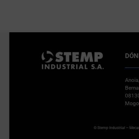
DÓN
Anoia,
Berna
08130
Mogod
© Stemp Industrial –
Mecan