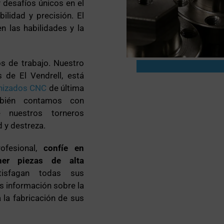
 desafíos únicos en el
ilidad y precisión. El
n las habilidades y la
.
 de trabajo. Nuestro
s de El Vendrell, está
nizados CNC
de última
mbién contamos con
e nuestros torneros
d y destreza.
ofesional,
confíe en
ner piezas de alta
isfagan todas sus
s información sobre la
la fabricación de sus