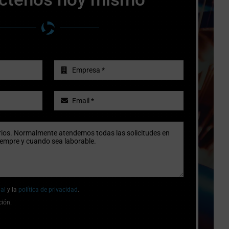
gal
y la
política de privacidad
.
ción.