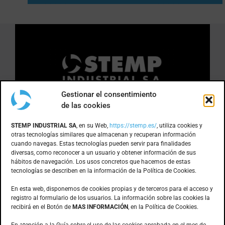
Gestionar el consentimiento
de las cookies
DÓNDE ESTAMOS
STEMP INDUSTRIAL SA
, en su Web,
https://stemp.es/
, utiliza cookies y
otras tecnologías similares que almacenan y recuperan información
cuando navegas. Estas tecnologías pueden servir para finalidades
Anoia, 1 nave 8 · Pol. Ind. Can Bernades
diversas, como reconocer a un usuario y obtener información de sus
hábitos de navegación. Los usos concretos que hacemos de estas
Subirà
tecnologías se describen en la información de la Política de Cookies.
08130 – Santa Perpètua de Mogoda
(Barcelona)
En esta web, disponemos de cookies propias y de terceros para el acceso y
registro al formulario de los usuarios. La información sobre las cookies la
recibirá en el Botón de
MAS INFORMACIÓN
, en la Política de Cookies.
CONTACTO