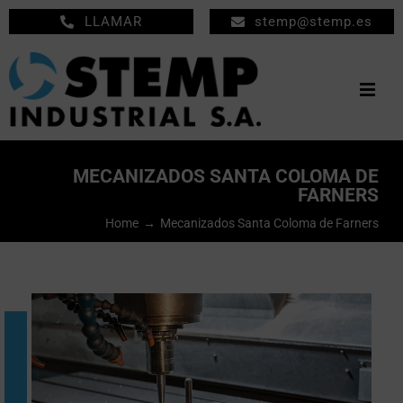
Saltar
LLAMAR
stemp@stemp.es
al
contenido
Togg
Navig
INICIO
MECANIZADOS SANTA COLOMA DE
FARNERS
MECANIZADOS
Home
Mecanizados Santa Coloma de Farners
MANTENIMIENTO
EMPRESA
PRODUCTOS
NOTICIAS
CONTACTO