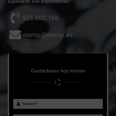
superarán sus expectativas.
935.603.166
stemp@stemp.es
Contáctenos hoy mismo