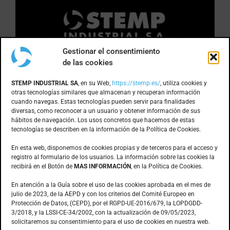
Gestionar el consentimiento
de las cookies
DÓNDE ESTAMOS
STEMP INDUSTRIAL SA
, en su Web,
https://stemp.es/
, utiliza cookies y
otras tecnologías similares que almacenan y recuperan información
cuando navegas. Estas tecnologías pueden servir para finalidades
Anoia, 1 nave 8 · Pol. Ind. Can Bernades
diversas, como reconocer a un usuario y obtener información de sus
hábitos de navegación. Los usos concretos que hacemos de estas
Subirà
tecnologías se describen en la información de la Política de Cookies.
08130 – Santa Perpètua de Mogoda
(Barcelona)
En esta web, disponemos de cookies propias y de terceros para el acceso y
registro al formulario de los usuarios. La información sobre las cookies la
recibirá en el Botón de
MAS INFORMACIÓN
, en la Política de Cookies.
CONTACTO
En atención a la Guía sobre el uso de las cookies aprobada en el mes de
julio de 2023, de la AEPD y con los criterios del Comité Europeo en
Protección de Datos, (CEPD), por el RGPD-UE-2016/679, la LOPDGDD-
3/2018, y la LSSI-CE-34/2002, con la actualización de 09/05/2023,
935.603.166
solicitaremos su consentimiento para el uso de cookies en nuestra web.