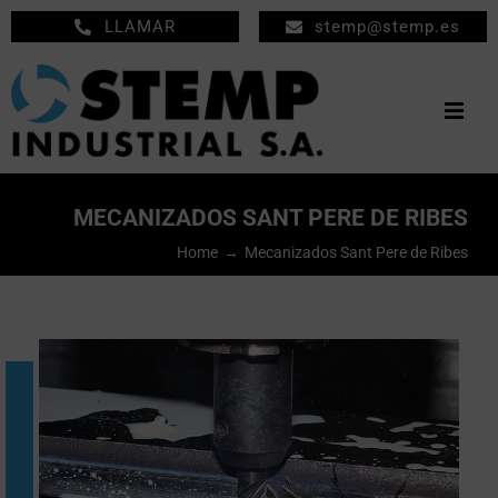
Saltar
LLAMAR
stemp@stemp.es
al
contenido
Togg
Navig
INICIO
MECANIZADOS SANT PERE DE RIBES
MECANIZADOS
Home
Mecanizados Sant Pere de Ribes
MANTENIMIENTO
EMPRESA
PRODUCTOS
NOTICIAS
CONTACTO