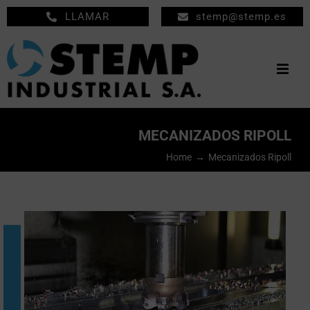
Saltar
LLAMAR
stemp@stemp.es
al
contenido
Togg
Navig
INICIO
MECANIZADOS RIPOLL
MECANIZADOS
Home
Mecanizados Ripoll
MANTENIMIENTO
EMPRESA
PRODUCTOS
NOTICIAS
CONTACTO