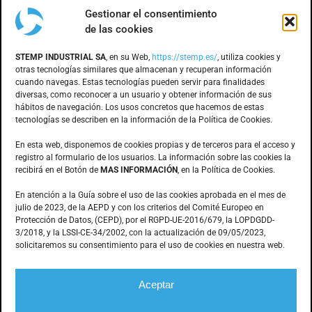
Gestionar el consentimiento
de las cookies
DÓNDE ESTAMOS
STEMP INDUSTRIAL SA
, en su Web,
https://stemp.es/
, utiliza cookies y
otras tecnologías similares que almacenan y recuperan información
cuando navegas. Estas tecnologías pueden servir para finalidades
Anoia, 1 nave 8 · Pol. Ind. Can Bernades
diversas, como reconocer a un usuario y obtener información de sus
hábitos de navegación. Los usos concretos que hacemos de estas
Subirà
tecnologías se describen en la información de la Política de Cookies.
08130 – Santa Perpètua de Mogoda
(Barcelona)
En esta web, disponemos de cookies propias y de terceros para el acceso y
registro al formulario de los usuarios. La información sobre las cookies la
recibirá en el Botón de
MAS INFORMACIÓN
, en la Política de Cookies.
CONTACTO
En atención a la Guía sobre el uso de las cookies aprobada en el mes de
julio de 2023, de la AEPD y con los criterios del Comité Europeo en
Protección de Datos, (CEPD), por el RGPD-UE-2016/679, la LOPDGDD-
3/2018, y la LSSI-CE-34/2002, con la actualización de 09/05/2023,
935.603.166
solicitaremos su consentimiento para el uso de cookies en nuestra web.
stemp@stemp.es
Aceptar