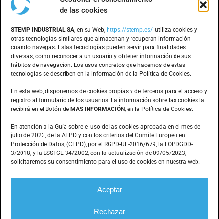
de las cookies
DÓNDE ESTAMOS
STEMP INDUSTRIAL SA
, en su Web,
https://stemp.es/
, utiliza cookies y
otras tecnologías similares que almacenan y recuperan información
cuando navegas. Estas tecnologías pueden servir para finalidades
Anoia, 1 nave 8 · Pol. Ind. Can Bernades
diversas, como reconocer a un usuario y obtener información de sus
hábitos de navegación. Los usos concretos que hacemos de estas
Subirà
tecnologías se describen en la información de la Política de Cookies.
08130 – Santa Perpètua de Mogoda
(Barcelona)
En esta web, disponemos de cookies propias y de terceros para el acceso y
registro al formulario de los usuarios. La información sobre las cookies la
recibirá en el Botón de
MAS INFORMACIÓN
, en la Política de Cookies.
CONTACTO
En atención a la Guía sobre el uso de las cookies aprobada en el mes de
julio de 2023, de la AEPD y con los criterios del Comité Europeo en
Protección de Datos, (CEPD), por el RGPD-UE-2016/679, la LOPDGDD-
3/2018, y la LSSI-CE-34/2002, con la actualización de 09/05/2023,
935.603.166
solicitaremos su consentimiento para el uso de cookies en nuestra web.
stemp@stemp.es
Aceptar
Rechazar
© Stemp Industrial –
Mecanización de piezas
|
Aviso legal
|