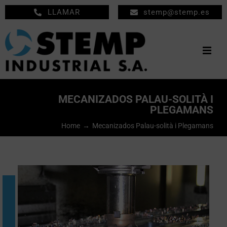
Saltar
LLAMAR
stemp@stemp.es
al
contenido
Togg
Navig
INICIO
MECANIZADOS PALAU-SOLITÀ I
PLEGAMANS
MECANIZADOS
Home
Mecanizados Palau-solità i Plegamans
MANTENIMIENTO
EMPRESA
PRODUCTOS
NOTICIAS
CONTACTO