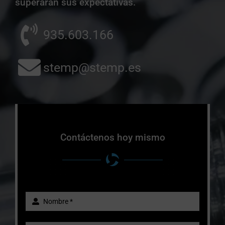
superarán sus expectativas.
935.603.166
stemp@stemp.es
Contáctenos hoy mismo