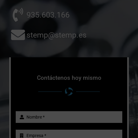
935.603.166
stemp@stemp.es
Contáctenos hoy mismo