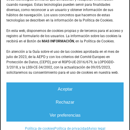
cuando navegas. Estas tecnologías pueden servir para finalidades
Anoia, 1 nave 8 · Pol. Ind. Can Bernades
diversas, como reconocer a un usuario y obtener información de sus
hábitos de navegación. Los usos concretos que hacemos de estas
Subirà
tecnologías se describen en la información de la Política de Cookies.
08130 – Santa Perpètua de Mogoda
(Barcelona)
En esta web, disponemos de cookies propias y de terceros para el acceso y
registro al formulario de los usuarios. La información sobre las cookies la
recibirá en el Botón de
MAS INFORMACIÓN
, en la Política de Cookies.
CONTACTO
En atención a la Guía sobre el uso de las cookies aprobada en el mes de
julio de 2023, de la AEPD y con los criterios del Comité Europeo en
Protección de Datos, (CEPD), por el RGPD-UE-2016/679, la LOPDGDD-
3/2018, y la LSSI-CE-34/2002, con la actualización de 09/05/2023,
935.603.166
solicitaremos su consentimiento para el uso de cookies en nuestra web.
stemp@stemp.es
Aceptar
Rechazar
© Stemp Industrial –
Mecanización de piezas
|
Aviso legal
|
Política de privacidad
|
Información sobre cookies
|
Diseño
web: qualitystudio
Ver preferencias
Política de cookies
Política de privacidad
Aviso legal