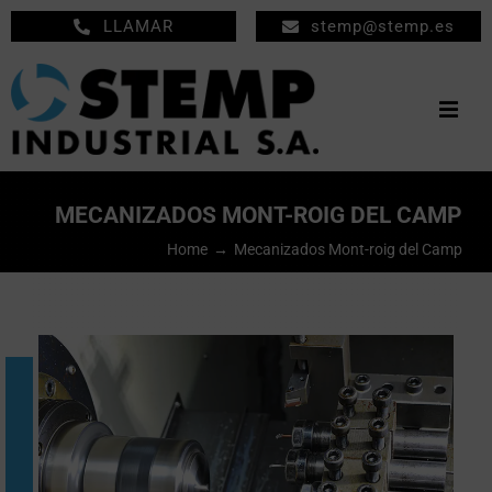
Saltar
LLAMAR
stemp@stemp.es
al
contenido
Togg
Navig
INICIO
MECANIZADOS MONT-ROIG DEL CAMP
MECANIZADOS
Home
Mecanizados Mont-roig del Camp
MANTENIMIENTO
EMPRESA
PRODUCTOS
NOTICIAS
CONTACTO