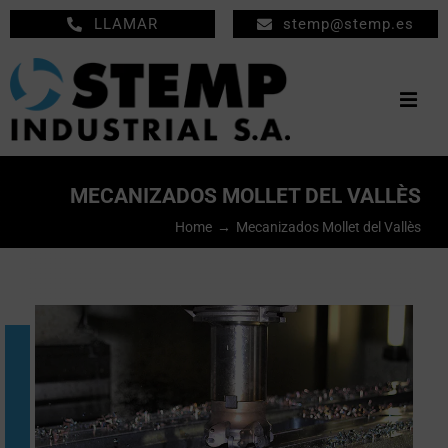
Saltar
LLAMAR
stemp@stemp.es
al
contenido
Togg
Navig
INICIO
MECANIZADOS MOLLET DEL VALLÈS
MECANIZADOS
Home
Mecanizados Mollet del Vallès
MANTENIMIENTO
EMPRESA
PRODUCTOS
NOTICIAS
CONTACTO