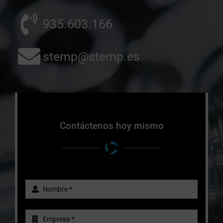
935.603.166
stemp@stemp.es
Contáctenos hoy mismo