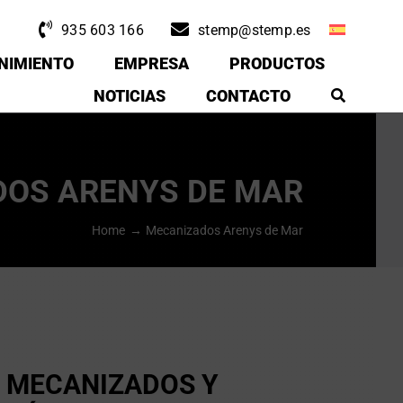
935 603 166
stemp@stemp.es
NIMIENTO
EMPRESA
PRODUCTOS
NOTICIAS
CONTACTO
OS ARENYS DE MAR
Home
Mecanizados Arenys de Mar
E MECANIZADOS Y