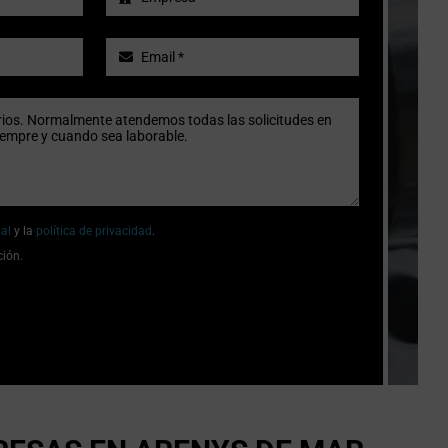
gal
y la
política de privacidad
.
ción.